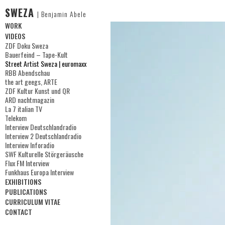
SWEZA
| Benjamin Abele
WORK
Luftnummer
VIDEOS
City Reflections
ZDF Doku Sweza
QRadio
Bauerfeind – Tape-Kult
Rückspiegel
Street Artist Sweza | euromaxx
Selbstbetrachtung
RBB Abendschau
Graffyard
the art geegs, ARTE
Drop Box
ZDF Kultur Kunst und QR
Drop Box 2
ARD nachtmagazin
Lichtraum
La 7 italian TV
Lichtraum 2
Telekom
Sweman
Interview Deutschlandradio
Grazie Bush
Interview 2 Deutschlandradio
Grazie Putin
Interview Inforadio
Please smile
SWF Kulturelle Störgeräusche
Audio Box
Flux FM Interview
Funkhaus Europa Interview
EXHIBITIONS
PUBLICATIONS
CURRICULUM VITAE
CONTACT